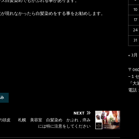
レス白髪染めでもかぶれる事があります。
10
状が現れなかったら白髪染めをする事をお勧めします。
17
24
31
« 3月
〒06
−１
『大
電話： 
痒み
NEXT
の頭皮
札幌 美容室 白髪染め かぶれ，痒み
には特に注意をしてください