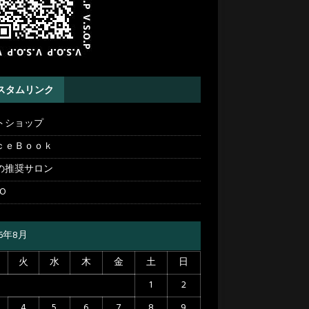
スタムリンク
トショップ
ｃｅＢｏｏｋ
の推奨サロン
TO
26年8月
火
水
木
金
土
日
1
2
4
5
6
7
8
9