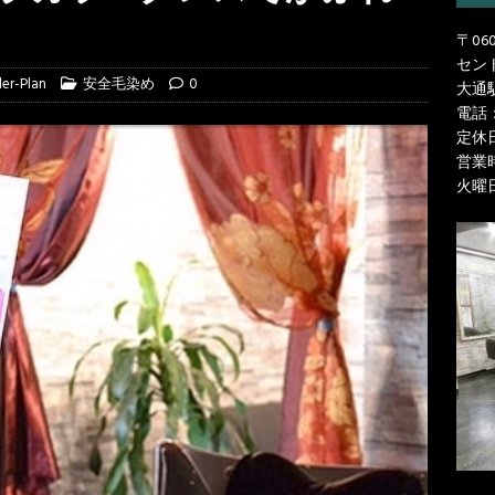
〒06
セン
der-Plan
安全毛染め
0
大通
電話
定休
営業時
火曜