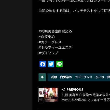
一度でもアレルギー症状が出た方はカラーグ
白髪染めをする前は、パッチテストをして症
#札幌美容室白髪染め
#白髪染め
#カラーグレス
#ミルフィーユエステ
#ヴィソップ
F
T
L
a
w
i
c
i
n
札幌 白髪染め カラーグレス かぶれ 
e
t
e
b
t
PREVIOUS
札幌 美容室 白髪染め 毛染め以外
o
e
のかぶれや痒みのアレルギー反応
o
r
k