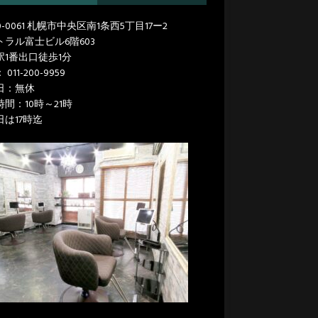
0-0061 札幌市中央区南1条西5丁目17ー2
トラル富士ビル6階603
駅1番出口徒歩1分
：
011-200-9959
日：無休
間：10時～21時
日は17時迄