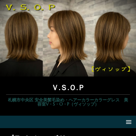
Ｖ.Ｓ.Ｏ.Ｐ
札幌市中央区 安全美髪毛染め・ヘアーカラーカラーグレス 美
容室V・S・O・P（ヴィソップ）