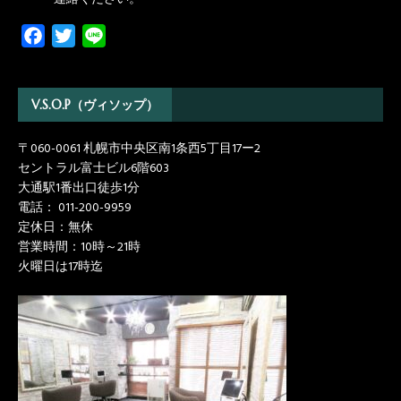
F
T
L
a
w
i
c
i
n
e
t
e
V.S.O.P（ヴィソップ）
b
t
〒060-0061 札幌市中央区南1条西5丁目17ー2
o
e
セントラル富士ビル6階603
o
r
大通駅1番出口徒歩1分
k
電話：
011-200-9959
定休日：無休
営業時間：10時～21時
火曜日は17時迄