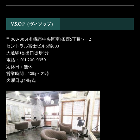
V.S.O.P（ヴィソップ）
〒060-0061 札幌市中央区南1条西5丁目17ー2
セントラル富士ビル6階603
大通駅1番出口徒歩1分
電話：
011-200-9959
定休日：無休
営業時間：10時～21時
火曜日は17時迄