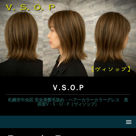
Ｖ.Ｓ.Ｏ.Ｐ
札幌市中央区 安全美髪毛染め・ヘアーカラーカラーグレス 美
容室V・S・O・P（ヴィソップ）