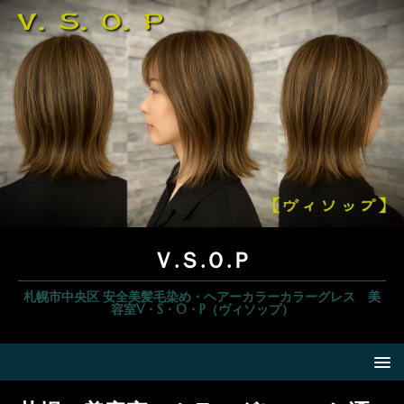
Ｖ.Ｓ.Ｏ.Ｐ
札幌市中央区 安全美髪毛染め・ヘアーカラーカラーグレス 美
容室V・S・O・P（ヴィソップ）