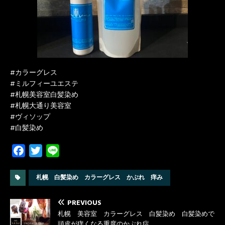
#カラーグレス
#ミルフィーユエステ
#札幌美容室白髪染め
#札幌大通り美容室
#ヴィソップ
#白髪染め
F
T
L
a
w
i
c
i
n
札幌 白髪染め カラーグレス かぶれ 痒み
e
t
e
b
t
PREVIOUS
札幌 美容室 カラーグレス 白髪染め 白髪染めで
o
e
頭皮が痒くなる重度のかぶれ症