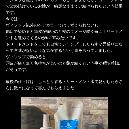
イタズラな流行りのヘアカラーもしてきましたが、カラーグレス
で染め続けているお陰か、綺麗なままでい続けられたという結果
です。
今では
ヴィソップ以外のヘアカラーでは，考えられないし
他店で染めると頭皮が痛いのと髪のダメージ酷く毎回トリートメ
ントを進めてくるのがNG🙅‍♀️みたいです。
トリートメントをしても自宅でシャンプーしたらすぐ元通りにな
って意味がないような気がするという事を言っていました。
ヴィソップで染めると
頭皮が痛く無く色持ちが良いのと艶が続くという事が1番の利点
だそうです。
最後の仕上げは、しっとりするトリートメント水で乾かしたらさ
らに艶々になって喜んでもらえました