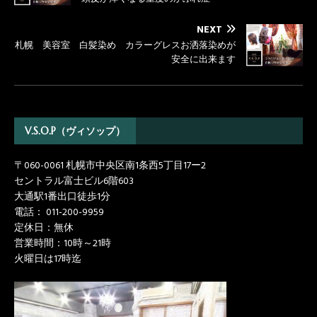
o
r
k
NEXT
札幌 美容室 白髪染め カラーグレスお洒落染めが
安全に出来ます
V.S.O.P（ヴィソップ）
〒060-0061 札幌市中央区南1条西5丁目17ー2
セントラル富士ビル6階603
大通駅1番出口徒歩1分
電話：
011-200-9959
定休日：無休
営業時間：10時～21時
火曜日は17時迄